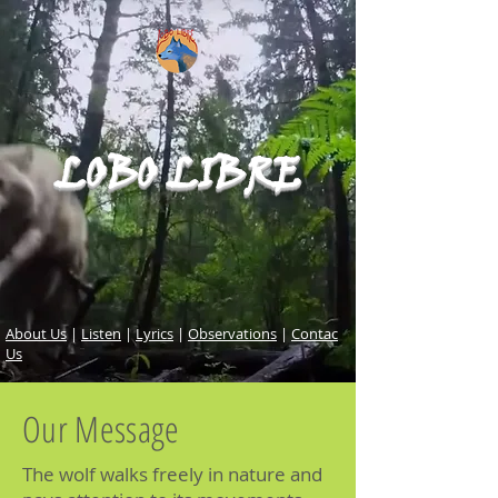
LOBO
LIBRE
About Us
|
Listen
|
Lyrics
|
Observations
|
Contac
Us
Our Message
The wolf walks freely in nature and